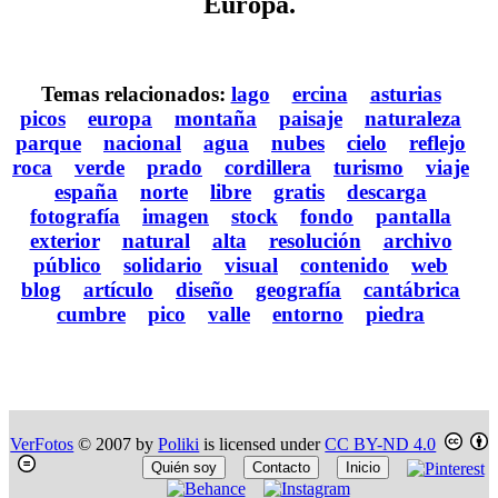
Europa.
Temas relacionados:
lago
ercina
asturias
picos
europa
montaña
paisaje
naturaleza
parque
nacional
agua
nubes
cielo
reflejo
roca
verde
prado
cordillera
turismo
viaje
españa
norte
libre
gratis
descarga
fotografía
imagen
stock
fondo
pantalla
exterior
natural
alta
resolución
archivo
público
solidario
visual
contenido
web
blog
artículo
diseño
geografía
cantábrica
cumbre
pico
valle
entorno
piedra
VerFotos
© 2007 by
Poliki
is licensed under
CC BY-ND 4.0
Quién soy
Contacto
Inicio