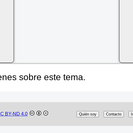
nes sobre este tema.
C BY-ND 4.0
Quién soy
Contacto
I