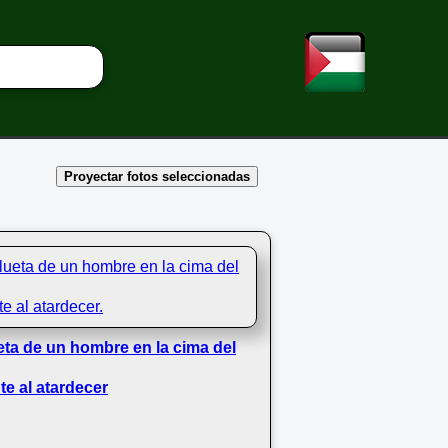
Proyectar fotos seleccionadas
eta de un hombre en la cima del
e al atardecer