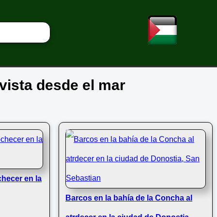
 vista desde el mar
hecer en la
Barcos en la bahía de la Concha al