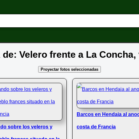
A de: Velero frente a La Concha,
Proyectar fotos seleccionadas
Barcos en Hendaia al anoc
do sobre los veleros y
costa de Francia