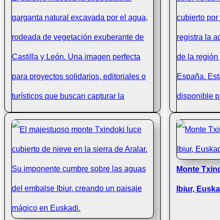
Ovejas en E
Monte Txind
Primavera en el mirador del Cañón del
cielo nubo
Ibiur, Euska
Río Ebro en Burgos