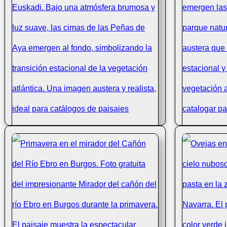
Primeros br
Primavera en Aiako Harriak: Brotes y
anuncian la
Bruma
brumoso y 