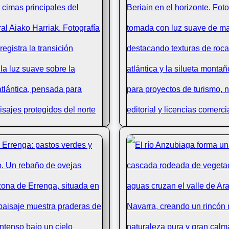
otes en los árboles
Senderista en Peña Urbas
 primavera en un día
Beriain al fondo
nublado