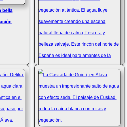
 bella
Cascada en Tobera, Burgos con
ación
musgo en primavera, primer plano
Cascada Xorroxin con efecto seda en
Baztan