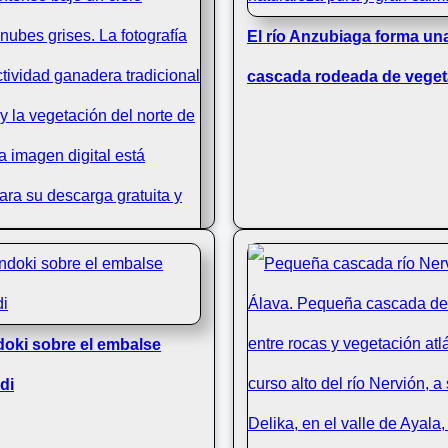
El río Anzubiaga forma una
cascada rodeada de veget
rrenga: pastos verdes y
oki sobre el embalse
so
di