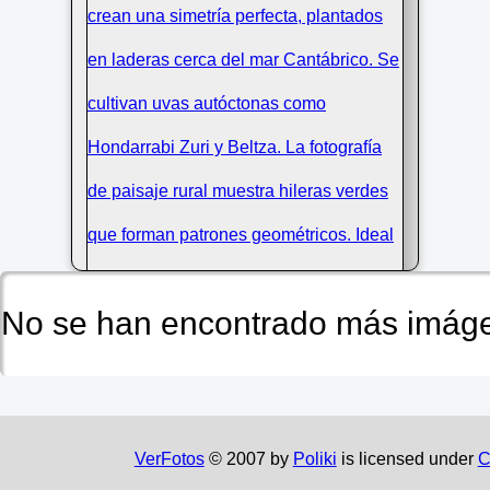
No se han encontrado más imáge
Viñedos de txakoli simétricos en
VerFotos
© 2007 by
Poliki
is licensed under
C