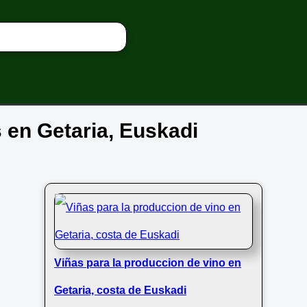
s en Getaria, Euskadi
Viñas para la produccion de vino en
Getaria, costa de Euskadi