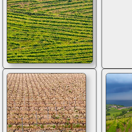
Hileras verdes de viñas en Zarautz,
costa vasca