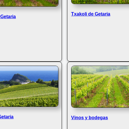
Txakoli de Getaria
Getaria
Getaria
Vinos y bodegas