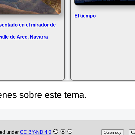
El tiempo
sentado en el mirador de
valle de Arce, Navarra
nes sobre este tema.
sed under
CC BY-ND 4.0
Quién soy
Co