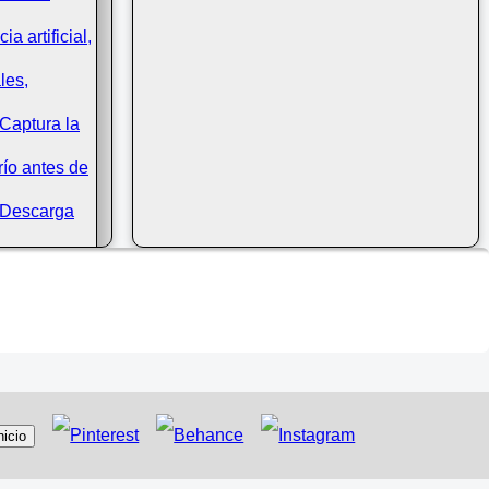
ón, Delika,
nicio