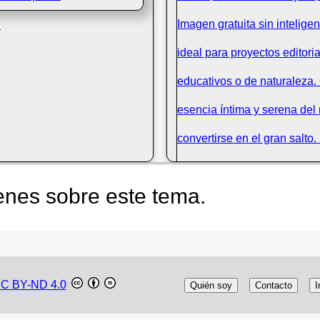
n
nes sobre este tema.
Pequeña cascada río Nervi
Álava
C BY-ND 4.0
Quién soy
Contacto
I