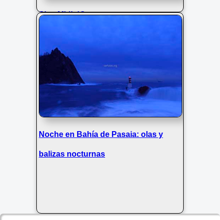
Pico Midi dOssau
Noche en Bahía de Pasaia: olas y
balizas nocturnas