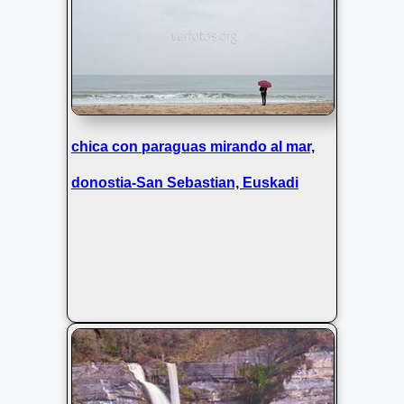
Primeros brotes en los árboles
anuncian la primavera en un día
brumoso y nublado
chica con paraguas mirando al mar,
donostia-San Sebastian, Euskadi