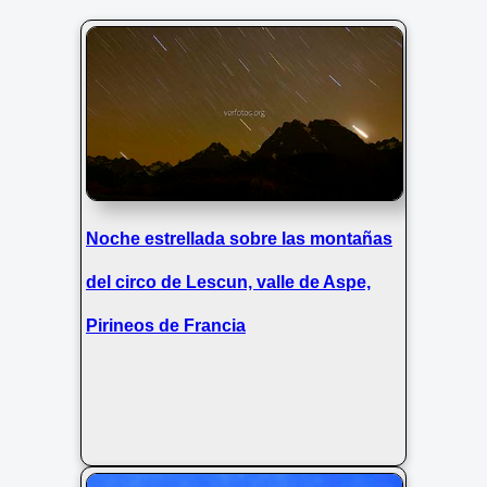
Noche estrellada sobre las montañas
del circo de Lescun, valle de Aspe,
Pirineos de Francia