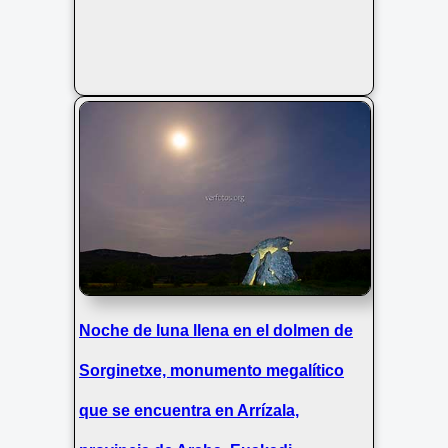
Noche de luna llena en el dolmen de
Sorginetxe, monumento megalítico
que se encuentra en Arrízala,