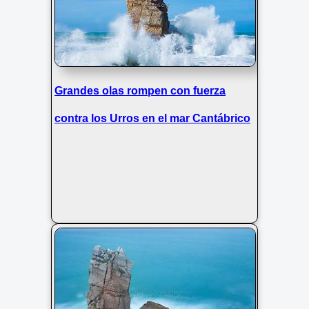
Grandes olas rompen con fuerza
contra los Urros en el mar Cantábrico