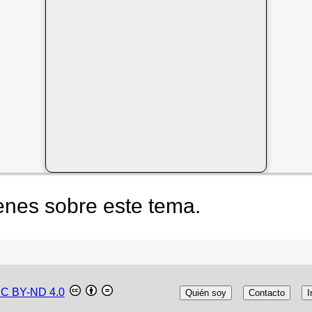
nes sobre este tema.
C BY-ND 4.0
Quién soy
Contacto
I