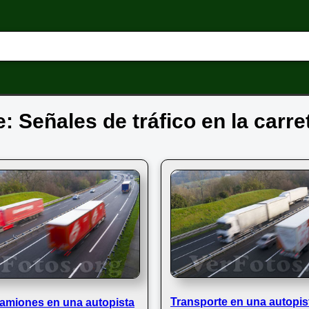
e: Señales de tráfico en la carre
Transporte en una autopis
camiones en una autopista