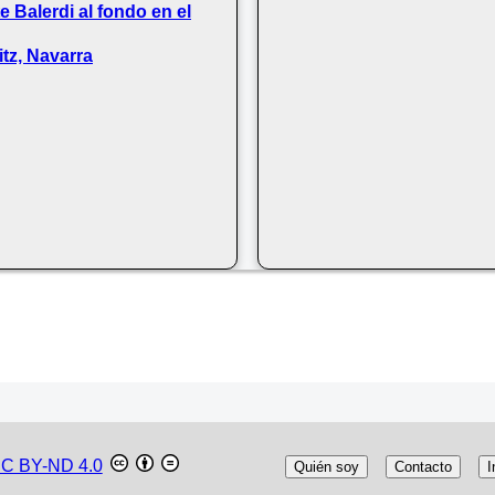
e Balerdi al fondo en el
itz, Navarra
C BY-ND 4.0
Quién soy
Contacto
I