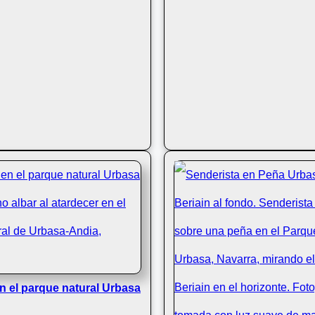
n el parque natural Urbasa