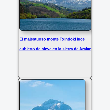
Sol en Embalse de Ibiur con Txindoki
El majestuoso monte Txindoki luce
al fondo
cubierto de nieve en la sierra de Aralar