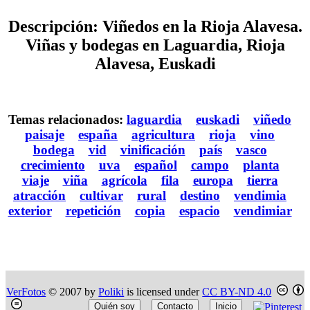
Descripción: Viñedos en la Rioja Alavesa.
Viñas y bodegas en Laguardia, Rioja
Alavesa, Euskadi
Temas relacionados:
laguardia
euskadi
viñedo
paisaje
españa
agricultura
rioja
vino
bodega
vid
vinificación
país
vasco
crecimiento
uva
español
campo
planta
viaje
viña
agrícola
fila
europa
tierra
atracción
cultivar
rural
destino
vendimia
exterior
repetición
copia
espacio
vendimiar
VerFotos
© 2007 by
Poliki
is licensed under
CC BY-ND 4.0
Quién soy
Contacto
Inicio