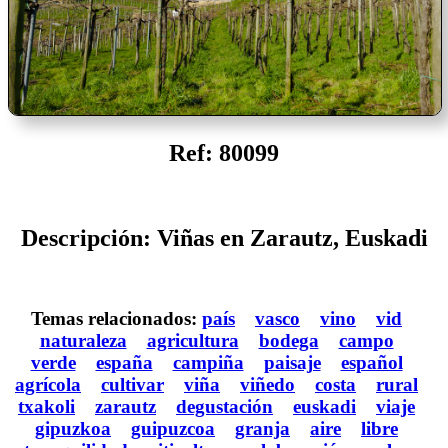
Ref: 80099
Descripción: Viñas en Zarautz, Euskadi
Temas relacionados:
país
vasco
vino
vid
naturaleza
agricultura
bodega
campo
verde
españa
campiña
paisaje
español
agrícola
cultivar
viña
viñedo
costa
rural
txakoli
zarautz
degustación
euskadi
viaje
gipuzkoa
guipuzcoa
granja
aire
libre