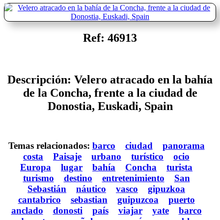
Ref: 46913
Descripción: Velero atracado en la bahía
de la Concha, frente a la ciudad de
Donostia, Euskadi, Spain
Temas relacionados:
barco
ciudad
panorama
costa
Paisaje
urbano
turístico
ocio
Europa
lugar
bahía
Concha
turista
turismo
destino
entretenimiento
San
Sebastián
náutico
vasco
gipuzkoa
cantabrico
sebastian
guipuzcoa
puerto
anclado
donosti
país
viajar
yate
barco