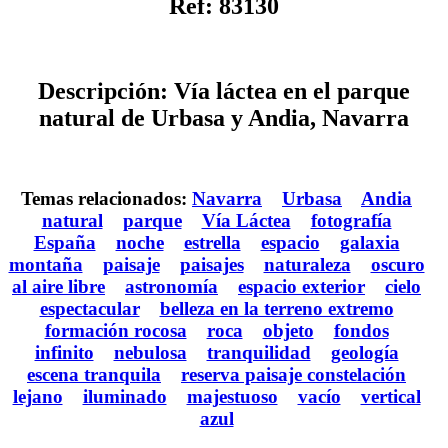
Ref: 83130
Descripción: Vía láctea en el parque
natural de Urbasa y Andia, Navarra
Temas relacionados:
Navarra
Urbasa
Andia
natural
parque
Vía Láctea
fotografía
España
noche
estrella
espacio
galaxia
montaña
paisaje
paisajes
naturaleza
oscuro
al aire libre
astronomía
espacio exterior
cielo
espectacular
belleza en la terreno extremo
formación rocosa
roca
objeto
fondos
infinito
nebulosa
tranquilidad
geología
escena tranquila
reserva paisaje constelación
lejano
iluminado
majestuoso
vacío
vertical
azul