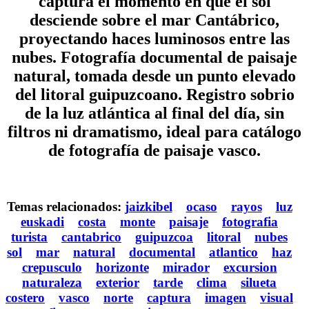
captura el momento en que el sol
desciende sobre el mar Cantábrico,
proyectando haces luminosos entre las
nubes. Fotografía documental de paisaje
natural, tomada desde un punto elevado
del litoral guipuzcoano. Registro sobrio
de la luz atlántica al final del día, sin
filtros ni dramatismo, ideal para catálogo
de fotografía de paisaje vasco.
Temas relacionados:
jaizkibel
ocaso
rayos
luz
euskadi
costa
monte
paisaje
fotografia
turista
cantabrico
guipuzcoa
litoral
nubes
sol
mar
natural
documental
atlantico
haz
crepusculo
horizonte
mirador
excursion
naturaleza
exterior
tarde
clima
silueta
costero
vasco
norte
captura
imagen
visual