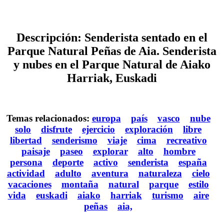
Descripción: Senderista sentado en el
Parque Natural Peñas de Aia. Senderista
y nubes en el Parque Natural de Aiako
Harriak, Euskadi
Temas relacionados:
europa
país
vasco
nube
solo
disfrute
ejercicio
exploración
libre
libertad
senderismo
viaje
cima
recreativo
paisaje
paseo
explorar
alto
hombre
persona
deporte
activo
senderista
españa
actividad
adulto
aventura
naturaleza
cielo
vacaciones
montaña
natural
parque
estilo
vida
euskadi
aiako
harriak
turismo
aire
peñas
aia,