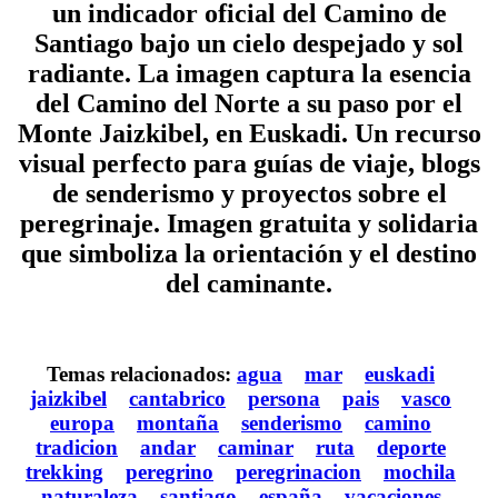
un indicador oficial del Camino de
Santiago bajo un cielo despejado y sol
radiante. La imagen captura la esencia
del Camino del Norte a su paso por el
Monte Jaizkibel, en Euskadi. Un recurso
visual perfecto para guías de viaje, blogs
de senderismo y proyectos sobre el
peregrinaje. Imagen gratuita y solidaria
que simboliza la orientación y el destino
del caminante.
Temas relacionados:
agua
mar
euskadi
jaizkibel
cantabrico
persona
pais
vasco
europa
montaña
senderismo
camino
tradicion
andar
caminar
ruta
deporte
trekking
peregrino
peregrinacion
mochila
naturaleza
santiago
españa
vacaciones