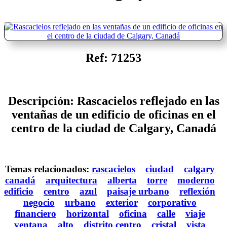
Ref: 71253
Descripción: Rascacielos reflejado en las
ventañas de un edificio de oficinas en el
centro de la ciudad de Calgary, Canadá
Temas relacionados:
rascacielos
ciudad
calgary
canadá
arquitectura
alberta
torre
moderno
edificio
centro
azul
paisaje urbano
reflexión
negocio
urbano
exterior
corporativo
financiero
horizontal
oficina
calle
viaje
ventana
alto
distrito centro
cristal
vista