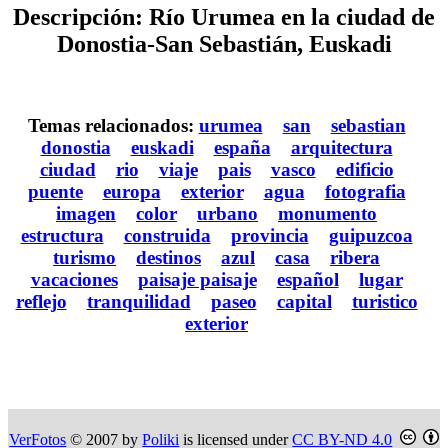
Descripción: Río Urumea en la ciudad de
Donostia-San Sebastián, Euskadi
Temas relacionados:
urumea
san
sebastian
donostia
euskadi
españa
arquitectura
ciudad
rio
viaje
pais
vasco
edificio
puente
europa
exterior
agua
fotografia
imagen
color
urbano
monumento
estructura
construida
provincia
guipuzcoa
turismo
destinos
azul
casa
ribera
vacaciones
paisaje paisaje
español
lugar
reflejo
tranquilidad
paseo
capital
turistico
exterior
VerFotos
© 2007 by
Poliki
is licensed under
CC BY-ND 4.0