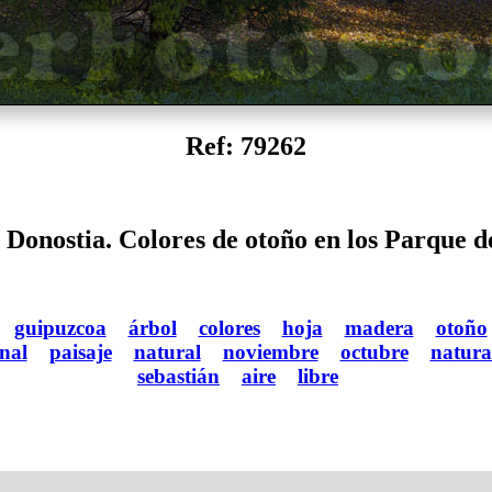
Ref: 79262
 Donostia. Colores de otoño en los Parque d
guipuzcoa
árbol
colores
hoja
madera
otoño
onal
paisaje
natural
noviembre
octubre
natura
sebastián
aire
libre