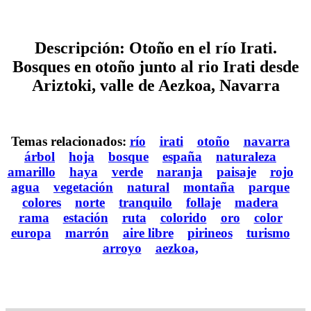
Descripción: Otoño en el río Irati.
Bosques en otoño junto al rio Irati desde
Ariztoki, valle de Aezkoa, Navarra
Temas relacionados:
río
irati
otoño
navarra
árbol
hoja
bosque
españa
naturaleza
amarillo
haya
verde
naranja
paisaje
rojo
agua
vegetación
natural
montaña
parque
colores
norte
tranquilo
follaje
madera
rama
estación
ruta
colorido
oro
color
europa
marrón
aire libre
pirineos
turismo
arroyo
aezkoa,