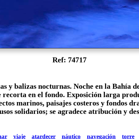
Ref: 74717
as y balizas nocturnas. Noche en la Bahía de
e recorta en el fondo. Exposición larga produ
tos marinos, paisajes costeros y fondos dr
usos solidarios; se agradece atribución y de
mar
viaje
atardecer
náutico
navegación
torre