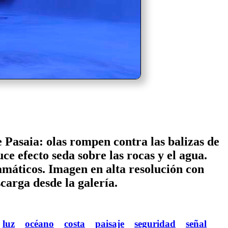
 Pasaia: olas rompen contra las balizas de
ce efecto seda sobre las rocas y el agua.
amáticos. Imagen en alta resolución con
scarga desde la galería.
luz
océano
costa
paisaje
seguridad
señal