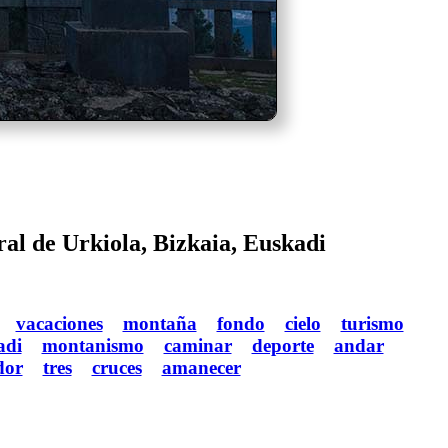
ral de Urkiola, Bizkaia, Euskadi
vacaciones
montaña
fondo
cielo
turismo
adi
montanismo
caminar
deporte
andar
dor
tres
cruces
amanecer