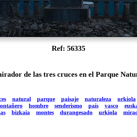
Ref: 56335
rador de las tres cruces en el Parque Natu
ces
natural
parque
paisaje
naturaleza
urkiola
ontañero
hombre
senderismo
país
vasco
eusk
as
bizkaia
montes
durangesado
urkiola
mira