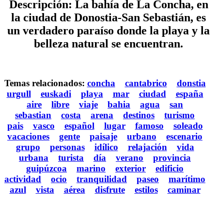
Descripción: La bahía de La Concha, en
la ciudad de Donostia-San Sebastián, es
un verdadero paraíso donde la playa y la
belleza natural se encuentran.
Temas relacionados:
concha
cantabrico
donstia
urgull
euskadi
playa
mar
ciudad
españa
aire
libre
viaje
bahia
agua
san
sebastian
costa
arena
destinos
turismo
pais
vasco
español
lugar
famoso
soleado
vacaciones
gente
paisaje
urbano
escenario
grupo
personas
idílico
relajación
vida
urbana
turista
día
verano
provincia
guipúzcoa
marino
exterior
edificio
actividad
ocio
tranquilidad
paseo
marítimo
azul
vista
aérea
disfrute
estilos
caminar