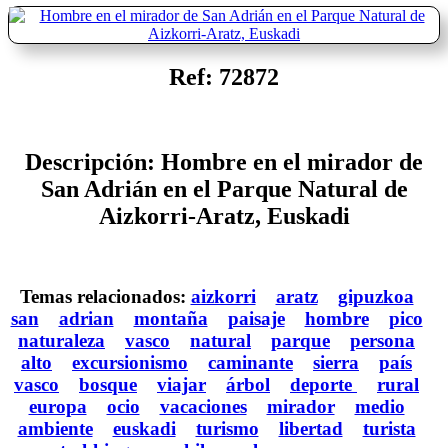
Ref: 72872
Descripción: Hombre en el mirador de
San Adrián en el Parque Natural de
Aizkorri-Aratz, Euskadi
Temas relacionados:
aizkorri
aratz
gipuzkoa
san
adrian
montaña
paisaje
hombre
pico
naturaleza
vasco
natural
parque
persona
alto
excursionismo
caminante
sierra
país
vasco
bosque
viajar
árbol
deporte
rural
europa
ocio
vacaciones
mirador
medio
ambiente
euskadi
turismo
libertad
turista