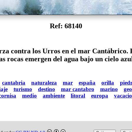
Ref: 68140
a contra los Urros en el mar Cantábrico. F
las rocas emergen del agua bajo un cielo azul
cantabria
naturaleza
mar
españa
orilla
pied
iaje
turismo
destino
mar cantabro
marino
geo
cornisa
medio
ambiente
litoral
europa
vacacio