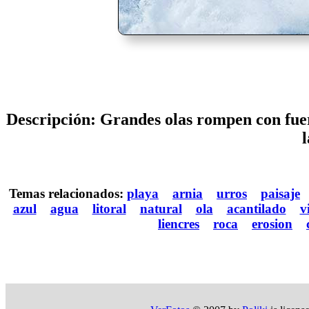
Descripción: Grandes olas rompen con fuerz
Temas relacionados:
playa
arnia
urros
paisaje
azul
agua
litoral
natural
ola
acantilado
v
liencres
roca
erosion