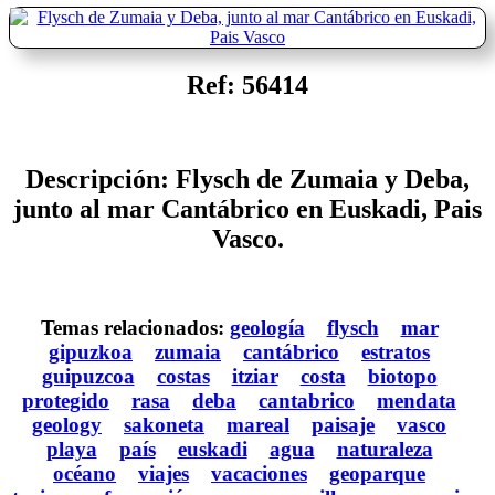
Ref: 56414
Descripción: Flysch de Zumaia y Deba,
junto al mar Cantábrico en Euskadi, Pais
Vasco.
Temas relacionados:
geología
flysch
mar
gipuzkoa
zumaia
cantábrico
estratos
guipuzcoa
costas
itziar
costa
biotopo
protegido
rasa
deba
cantabrico
mendata
geology
sakoneta
mareal
paisaje
vasco
playa
país
euskadi
agua
naturaleza
océano
viajes
vacaciones
geoparque