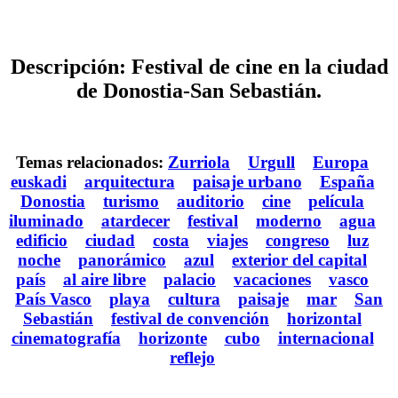
Descripción: Festival de cine en la ciudad
de Donostia-San Sebastián.
Temas relacionados:
Zurriola
Urgull
Europa
euskadi
arquitectura
paisaje urbano
España
Donostia
turismo
auditorio
cine
película
iluminado
atardecer
festival
moderno
agua
edificio
ciudad
costa
viajes
congreso
luz
noche
panorámico
azul
exterior del capital
país
al aire libre
palacio
vacaciones
vasco
País Vasco
playa
cultura
paisaje
mar
San
Sebastián
festival de convención
horizontal
cinematografía
horizonte
cubo
internacional
reflejo