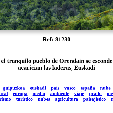
Ref: 81230
 el tranquilo pueblo de Orendain se esconde
acarician las laderas, Euskadi
guipuzkoa
euskadi
país
vasco
españa
nube
ural
europa
medio
ambiente
viaje
prado
me
rismo
turístico
nubes
agricultura
paisajístico