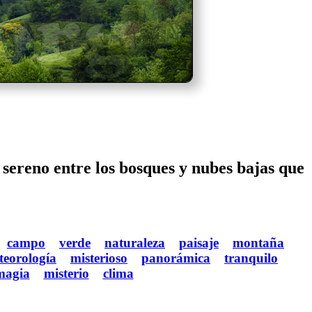
 sereno entre los bosques y nubes bajas que
campo
verde
naturaleza
paisaje
montaña
teorología
misterioso
panorámica
tranquilo
magia
misterio
clima