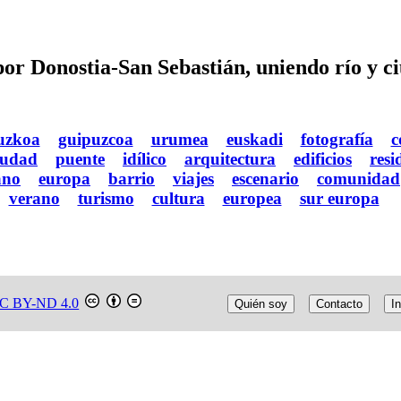
or Donostia-San Sebastián, uniendo río y c
uzkoa
guipuzcoa
urumea
euskadi
fotografía
c
iudad
puente
idílico
arquitectura
edificios
resi
ano
europa
barrio
viajes
escenario
comunidad
verano
turismo
cultura
europea
sur europa
C BY-ND 4.0
Quién soy
Contacto
In