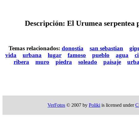
Descripción: El Urumea serpentea p
Temas relacionados:
donostia
san sebastian
gip
vida
urbana
lugar
famoso
pueblo
agua
c
ribera
muro
piedra
soleado
paisaje
urb
VerFotos
© 2007 by
Poliki
is licensed under
C