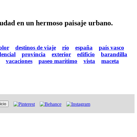
iudad en un hermoso paisaje urbano.
olor
destinos de viaje
río
españa
país vasco
dencial
provincia
exterior
edificio
barandilla
vacaciones
paseo marítimo
vista
maceta
icio