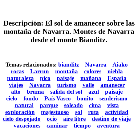
Descripción: El sol de amanecer sobre las
montaña de Navarra. Montes de Navarra
desde el monte Bianditz.
Temas relacionados:
bianditz
Navarra
Aiako
rocas
Larrun
montaña
colores
niebla
naturaleza
pico
paisaje
mañana
España
viajes
Navarra
turismo
valle
amanecer
alto
bruma
salida del sol
azul
paisaje
cielo
fondo
País Vasco
bonito
senderismo
natural
parque
soleado
cima
vista
exploración
majestuoso
sol
ruta
actividad
cielo despejado
ocio
aire libre
destino de viaje
vacaciones
caminar
tiempo
aventura