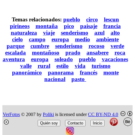
Temas relacionados:
pueblo
circo
lescun
pirineos
montaña
pico
paisaje
francia
naturaleza
viaje
senderismo
azul
alto
cielo
campo
europa
medio
ambiente
parque
cumbre
senderismo
rocoso
verde
escalada
montañoso
prado
ansabere
roca
aventura
europa
soleado
pueblo
vacaciones
valle
rural
estilo
vida
turismo
panorámico
panorama
francés
monte
nacional
pasto
VerFotos
© 2007 by
Poliki
is licensed under
CC BY-ND 4.0
Quién soy
Contacto
Inicio