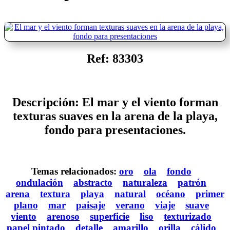
Ref: 83303
Descripción: El mar y el viento forman
texturas suaves en la arena de la playa,
fondo para presentaciones.
Temas relacionados:
oro
ola
fondo
ondulación
abstracto
naturaleza
patrón
arena
textura
playa
natural
océano
primer
plano
mar
paisaje
verano
viaje
suave
viento
arenoso
superficie
liso
texturizado
papel pintado
detalle
amarillo
orilla
cálido