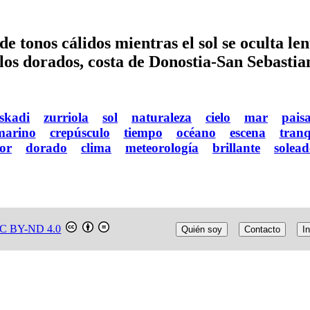
 de tonos cálidos mientras el sol se oculta 
llos dorados, costa de Donostia-San Sebastia
skadi
zurriola
sol
naturaleza
cielo
mar
paisa
marino
crepúsculo
tiempo
océano
escena
tranq
lor
dorado
clima
meteorología
brillante
solea
C BY-ND 4.0
Quién soy
Contacto
In