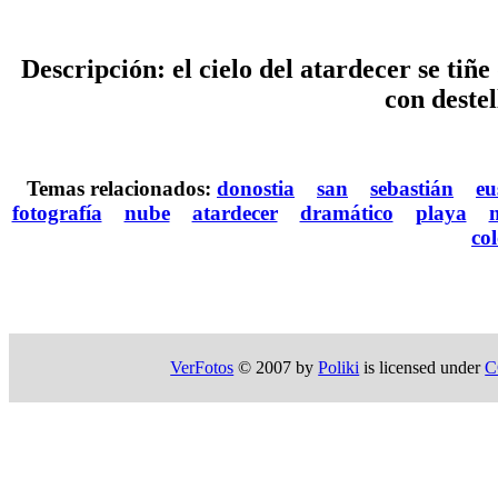
Descripción: el cielo del atardecer se tiñe
con deste
Temas relacionados:
donostia
san
sebastián
eu
fotografía
nube
atardecer
dramático
playa
co
VerFotos
© 2007 by
Poliki
is licensed under
C