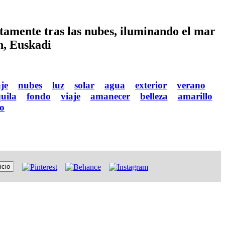
lentamente tras las nubes, iluminando el mar
n, Euskadi
je
nubes
luz
solar
agua
exterior
verano
uila
fondo
viaje
amanecer
belleza
amarillo
do
icio