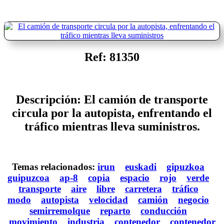
Ref: 81350
Descripción: El camión de transporte
circula por la autopista, enfrentando el
tráfico mientras lleva suministros.
Temas relacionados:
irun
euskadi
gipuzkoa
guipuzcoa
ap-8
copia
espacio
rojo
verde
transporte
aire
libre
carretera
tráfico
modo
autopista
velocidad
camión
negocio
semirremolque
reparto
conducción
movimiento
industria
contenedor
contenedor