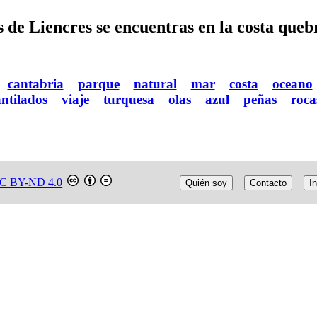
 de Liencres se encuentras en la costa queb
cantabria
parque
natural
mar
costa
oceano
ntilados
viaje
turquesa
olas
azul
peñas
roca
C BY-ND 4.0
Quién soy
Contacto
In