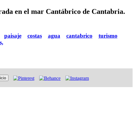
rada en el mar Cantábrico de Cantabria.
paisaje
costas
agua
cantabrico
turismo
s,
icio