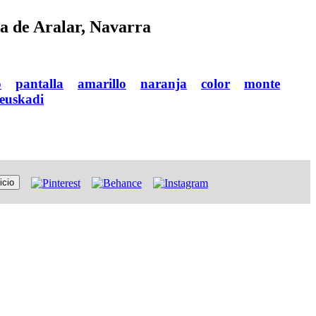
ra de Aralar, Navarra
o
pantalla
amarillo
naranja
color
monte
euskadi
icio