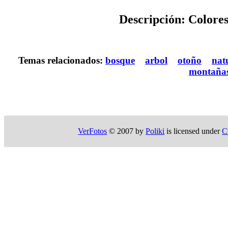
Descripción: Colores
Temas relacionados:
bosque
arbol
otoño
nat
montaña
VerFotos
© 2007 by
Poliki
is licensed under
C