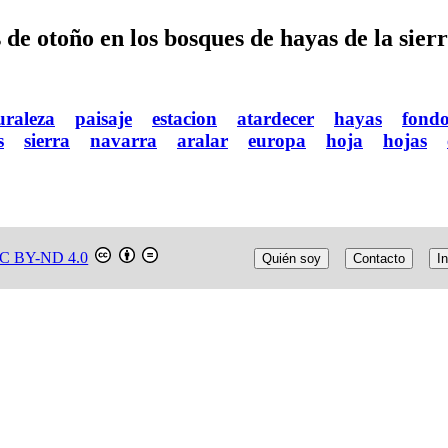
 de otoño en los bosques de hayas de la sier
uraleza
paisaje
estacion
atardecer
hayas
fond
s
sierra
navarra
aralar
europa
hoja
hojas
C BY-ND 4.0
Quién soy
Contacto
In