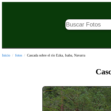
Inicio
fotos
Cascada sobre el río Ezka, Isaba, Navarra
Casc