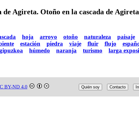
 de Agireta. Otoño en la cascada de Agireta
ascada
hoja
arroyo
otoño
naturaleza
paisaje
iente
estación
piedra
viaje
fluir
flujo
españo
gipuzkoa
húmedo
naranja
turismo
larga expos
C BY-ND 4.0
Quién soy
Contacto
In