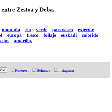
 entre Zestoa y Deba.
montaña
río
verde
país vasco
exterior
l
europa
fresco
follaje
euskadi
colorido
ición
amarillo,
icio