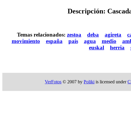
Descripción: Cascada
Temas relacionados:
zestoa
deba
agireta
c
movimiento
españa
país
agua
medio
amb
euskal
herria
VerFotos
© 2007 by
Poliki
is licensed under
C