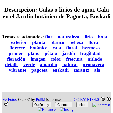
Descripción: Calas o lirios de agua. Cala
en el Jardín botánico de Pagoeta, Euskadi
Temas relacionados:
flor
naturaleza
lirio
hoja
exterior
planta
blanco
belleza
flora
florecer
botánico
cala
floral
hermoso
primer
plano
pétalo
jardín
fragilidad
floración
imagen
color
frescura
aislado
detalle
verde
amarillo
natural
primavera
vibrante
pagoeta
euskadi
zarautz
aia
VerFotos
© 2007 by
Poliki
is licensed under
CC BY-ND 4.0
Quién soy
Contacto
Inicio