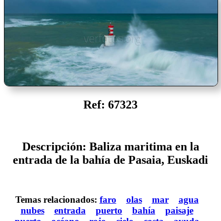
Ref: 67323
Descripción: Baliza maritima en la
entrada de la bahía de Pasaia, Euskadi
Temas relacionados:
faro
olas
mar
agua
nubes
entrada
puerto
bahía
paisaje