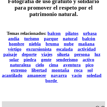
Fotografía de uso gratuito y solidario
para promover el respeto por el
patrimonio natural.
Temas relacionados:
balcon
pilatos
urbasa
andia
turismo
parque
natural
balcón
hombre
niebla
bruma
nube
mañana
vértigo
excursionista
escalada
actividad
paisaje
deporte
viajes
silueta
persona
luz
solar
piedra
gente
senderismo
activo
naturaleza
cielo
cima
aventura
pico
extremo
libertad
montaña
roca
sol
acantilado
amanecer
navarra
vacio
soledad
borde