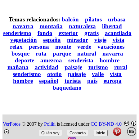
Temas relacionados:
balcón
pilatos
urbasa
navarra
montaña
naturaleza
libertad
senderismo
fondo
exterior
gratis
acantilado
vegetación
españa
mirador
viaje
vista
relax
persona
monte
verde
vacaciones
bosque
ruta
parque
natural
navarra
deporte
amezcoa
senderista
hombre
mañana
actividad
paisaje
turismo
rural
senderismo
otoño
paisaje
valle
vista
hombre
español
turista
país
europa
baquedano
VerFotos
© 2007 by
Poliki
is licensed under
CC BY-ND 4.0
Quién soy
Contacto
Inicio