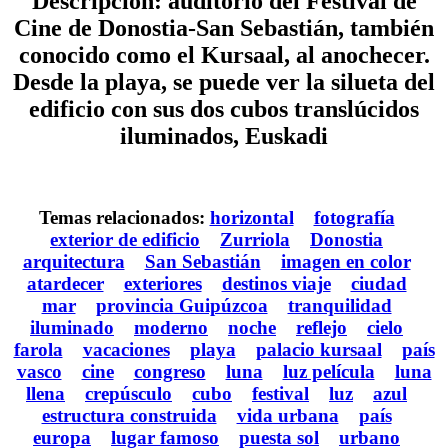
Descripción: auditorio del Festival de
Cine de Donostia-San Sebastián, también
conocido como el Kursaal, al anochecer.
Desde la playa, se puede ver la silueta del
edificio con sus dos cubos translúcidos
iluminados, Euskadi
Temas relacionados:
horizontal
fotografía
exterior de edificio
Zurriola
Donostia
arquitectura
San Sebastián
imagen en color
atardecer
exteriores
destinos viaje
ciudad
mar
provincia Guipúzcoa
tranquilidad
iluminado
moderno
noche
reflejo
cielo
farola
vacaciones
playa
palacio kursaal
país
vasco
cine
congreso
luna
luz película
luna
llena
crepúsculo
cubo
festival
luz
azul
estructura construida
vida urbana
país
europa
lugar famoso
puesta sol
urbano